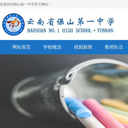
欢迎访问保山第一中学官方网站！
网站首页
学校概况
校园新闻
教师队伍
学校简介
校园快讯
学科建设
领导班子
一中视听
名师风采
学校荣誉
通知公告
表彰奖励
美丽校园
联系我们