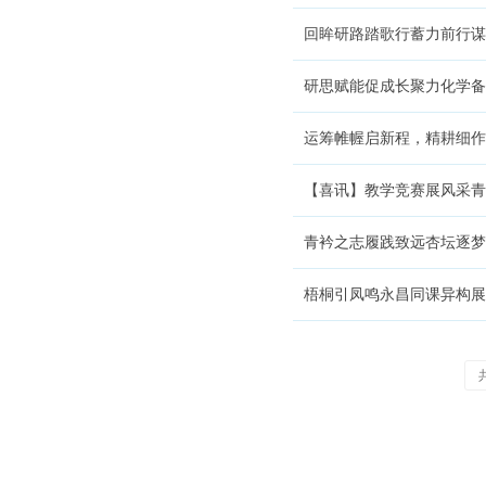
回眸研路踏歌行蓄力前行谋
研思赋能促成长聚力化学备
运筹帷幄启新程，精耕细作育
【喜讯】教学竞赛展风采青
青衿之志履践致远杏坛逐梦共
梧桐引凤鸣永昌同课异构展风采