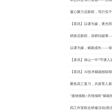
凝心聚力启新程，笃行实干向
【喜讯】以课为媒，逐光而
研路启新程，深耕结硕果—
以课为媒，赋能成长——保山一
【喜讯】保山一中7节课入
【喜讯】AI技术赋能校际
聚焦高三复习，共探育人新
“接纳领航+共情倾听”赋能
四工作室联合研修活动||