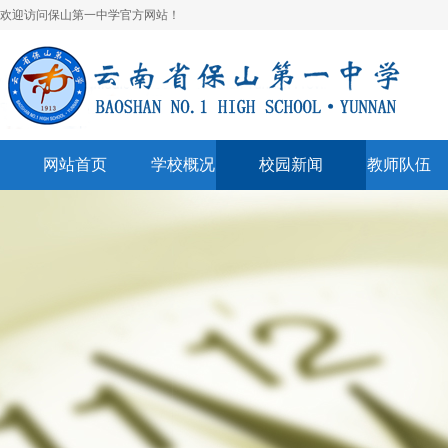
欢迎访问保山第一中学官方网站！
网站首页
学校概况
校园新闻
教师队伍
学校简介
校园快讯
学科建设
领导班子
一中视听
名师风采
学校荣誉
通知公告
表彰奖励
美丽校园
联系我们