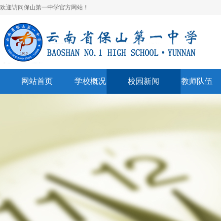
欢迎访问保山第一中学官方网站！
网站首页
学校概况
校园新闻
教师队伍
学校简介
校园快讯
学科建设
领导班子
一中视听
名师风采
学校荣誉
通知公告
表彰奖励
美丽校园
联系我们