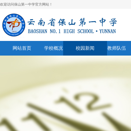
欢迎访问保山第一中学官方网站！
网站首页
学校概况
校园新闻
教师队伍
学校简介
校园快讯
学科建设
领导班子
一中视听
名师风采
学校荣誉
通知公告
表彰奖励
美丽校园
联系我们