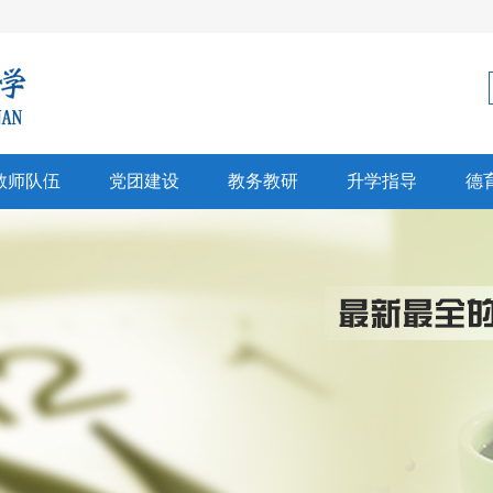
教师队伍
党团建设
教务教研
升学指导
德
科建设
党建
教学科研
生涯规划
师风采
团建
招生信息
心理健康
彰奖励
高考中考
文创研习
升学信息