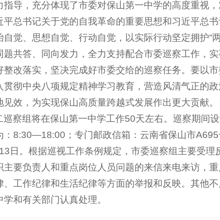
力指导，充分体现了市委对保山第一中学的高度重视，
近平总书记关于党的自我革命的重要思想和习近平总书
治自觉、思想自觉、行动自觉，以实际行动坚定拥护“两
同题共答、同向发力，全力支持配合市委巡察工作，实
好整改落实，坚决完成好市委交给的巡察任务。要以市
入贯彻中央八项规定精神学习教育，营造风清气正的政
地见效，为实现保山高质量跨越式发展作出更大贡献。
巡察组将在保山第一中学工作50天左右。巡察期间设专门
：8:30—18:00；专门邮政信箱：云南省保山市A
11月13日。根据巡视工作条例规定，市委巡察组主要受
织主要负责人和重点岗位人员问题的来信来电来访，重
律、工作纪律和生活纪律等方面的举报和反映。其他不
中学和有关部门认真处理。