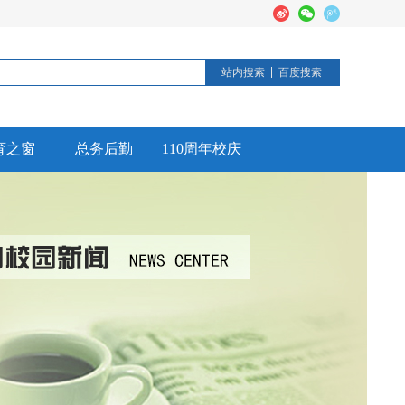
站内搜索
百度搜索
育之窗
总务后勤
110周年校庆
德育活动
后勤工作
校园安全
信息公开