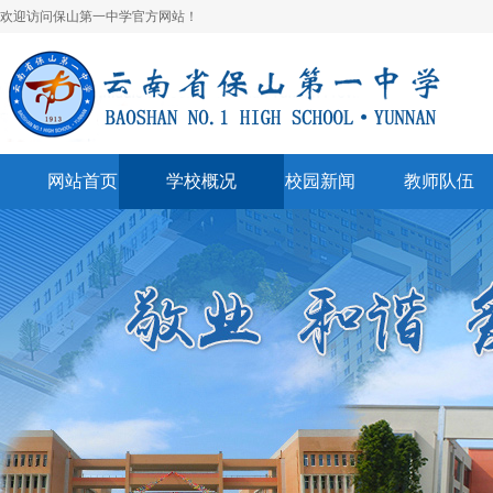
欢迎访问保山第一中学官方网站！
网站首页
学校概况
校园新闻
教师队伍
学校简介
校园快讯
学科建设
领导班子
一中视听
名师风采
学校荣誉
通知公告
表彰奖励
美丽校园
联系我们