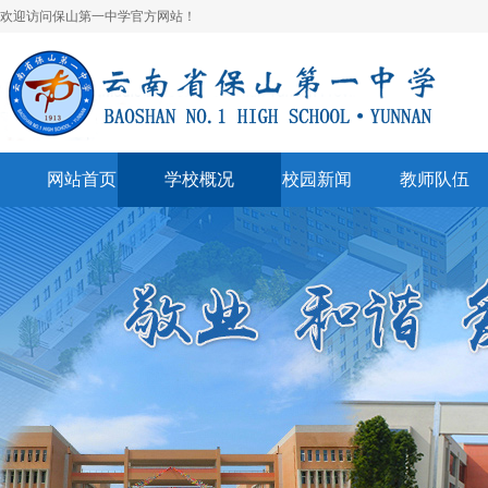
欢迎访问保山第一中学官方网站！
网站首页
学校概况
校园新闻
教师队伍
学校简介
校园快讯
学科建设
领导班子
一中视听
名师风采
学校荣誉
通知公告
表彰奖励
美丽校园
联系我们