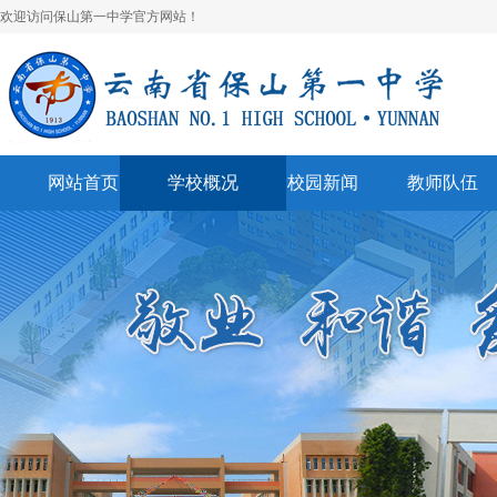
欢迎访问保山第一中学官方网站！
网站首页
学校概况
校园新闻
教师队伍
学校简介
校园快讯
学科建设
领导班子
一中视听
名师风采
学校荣誉
通知公告
表彰奖励
美丽校园
联系我们