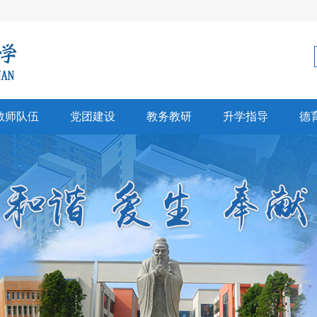
教师队伍
党团建设
教务教研
升学指导
德
科建设
党建
教学科研
生涯规划
师风采
团建
招生信息
心理健康
彰奖励
高考中考
文创研习
升学信息