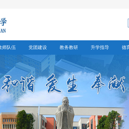
教师队伍
党团建设
教务教研
升学指导
德
科建设
党建
教学科研
生涯规划
师风采
团建
招生信息
心理健康
彰奖励
高考中考
文创研习
升学信息