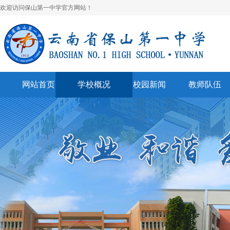
欢迎访问保山第一中学官方网站！
网站首页
学校概况
校园新闻
教师队伍
学校简介
校园快讯
学科建设
领导班子
一中视听
名师风采
学校荣誉
通知公告
表彰奖励
美丽校园
联系我们