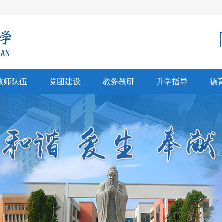
教师队伍
党团建设
教务教研
升学指导
德
科建设
党建
教学科研
生涯规划
师风采
团建
招生信息
心理健康
彰奖励
高考中考
文创研习
升学信息