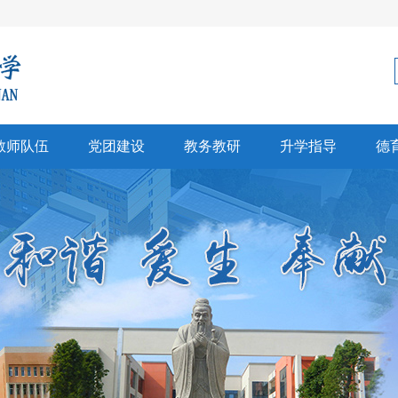
教师队伍
党团建设
教务教研
升学指导
德
科建设
党建
教学科研
生涯规划
师风采
团建
招生信息
心理健康
彰奖励
高考中考
文创研习
升学信息