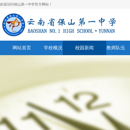
欢迎访问保山第一中学官方网站！
网站首页
学校概况
校园新闻
教师队伍
学校简介
校园快讯
学科建设
领导班子
一中视听
名师风采
学校荣誉
通知公告
表彰奖励
美丽校园
联系我们