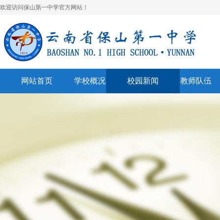
欢迎访问保山第一中学官方网站！
网站首页
学校概况
校园新闻
教师队伍
学校简介
校园快讯
学科建设
领导班子
一中视听
名师风采
学校荣誉
通知公告
表彰奖励
美丽校园
联系我们