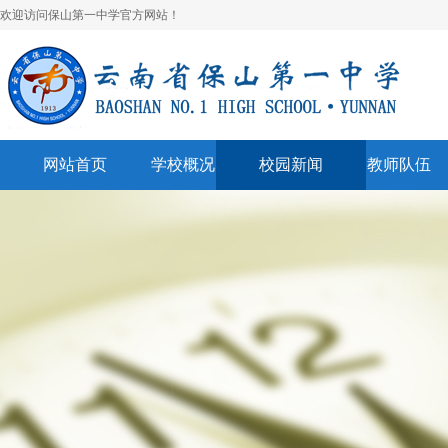
欢迎访问保山第一中学官方网站！
网站首页
学校概况
校园新闻
教师队伍
学校简介
校园快讯
学科建设
领导班子
一中视听
名师风采
学校荣誉
通知公告
表彰奖励
美丽校园
联系我们