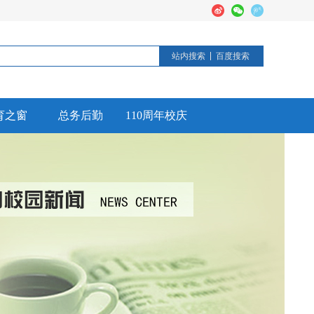
站内搜索
百度搜索
育之窗
总务后勤
110周年校庆
德育活动
后勤工作
校园安全
信息公开