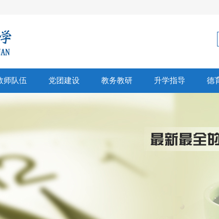
教师队伍
党团建设
教务教研
升学指导
德
科建设
党建
教学科研
生涯规划
师风采
团建
招生信息
心理健康
彰奖励
高考中考
文创研习
升学信息