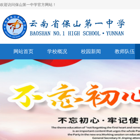
欢迎访问保山第一中学官方网站！
网站首页
学校概况
校园新闻
教师队伍
学校简介
校园快讯
学科建设
领导班子
一中视听
名师风采
学校荣誉
通知公告
表彰奖励
美丽校园
联系我们