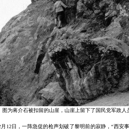
图为蒋介石被扣留的山崖，山崖上留下了国民党军政人员
2月12日，一阵急促的枪声划破了黎明前的寂静，“西安