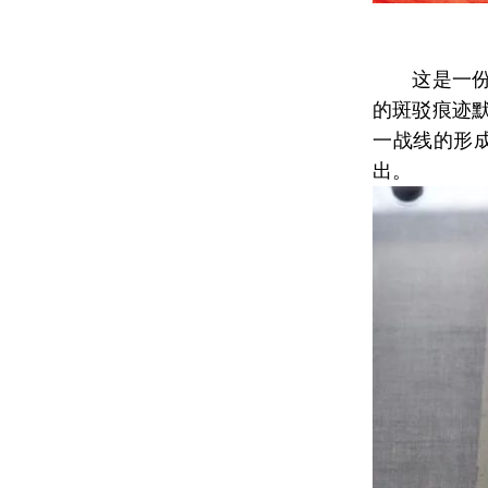
这是一份周
的斑驳痕迹
一战线的形
出。