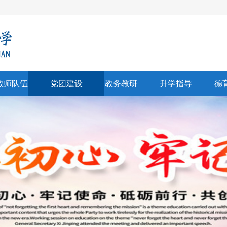
教师队伍
党团建设
教务教研
升学指导
德
科建设
党建
教学科研
生涯规划
师风采
团建
招生信息
心理健康
彰奖励
高考中考
文创研习
升学信息