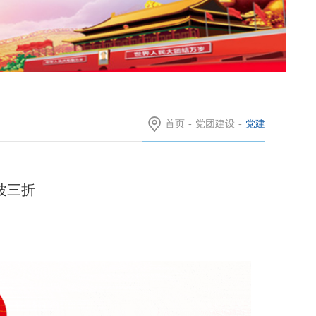
首页
-
党团建设
-
党建
波三折