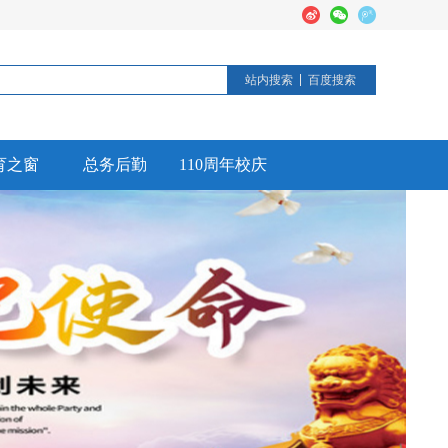
站内搜索
百度搜索
育之窗
总务后勤
110周年校庆
德育活动
后勤工作
校园安全
信息公开