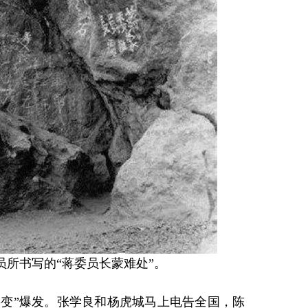
所书写的“蒋委员长蒙难处”。
事变”爆发。张学良和杨虎城马上电告全国，陈