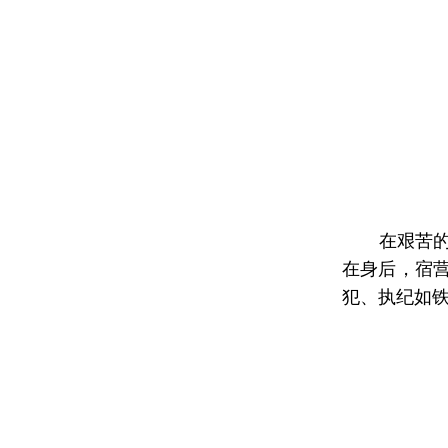
在艰苦的革
在身后，宿
犯、执纪如