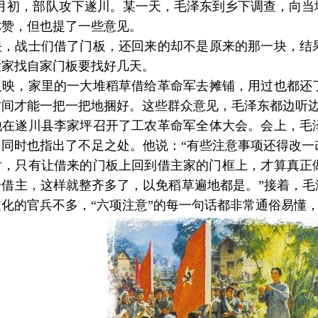
1月初，部队攻下遂川。某一天，毛泽东到乡下调查，向当
称赞，但也提了一些意见。
战士们借了门板，还回来的却不是原来的那一块，结果
大家找自家门板要找好几天。
，家里的一大堆稻草借给革命军去摊铺，用过也都还了
时间才能一把一把地捆好。这些群众意见，毛泽东都边听
遂川县李家坪召开了工农革命军全体大会。会上，毛泽
，同时也指出了不足之处。他说：“有些注意事项还得改一
对，只有让借来的门板上回到借主家的门框上，才算真正
借主，这样就整齐多了，以免稻草遍地都是。”接着，毛
化的官兵不多，“六项注意”的每一句话都非常通俗易懂