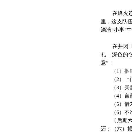
在烽火
里，这支队
滴滴“小事”
在井冈山革
礼，深色的
意”：
（1）捆
（2）上
（3）买
（4）言
（5）借东
（6）不准
〔后期
还；（六）