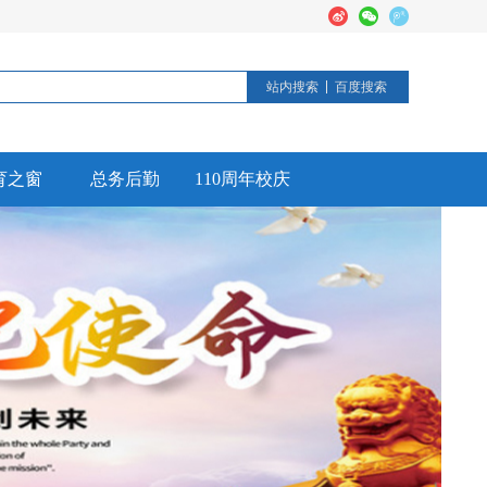
站内搜索
百度搜索
育之窗
总务后勤
110周年校庆
德育活动
后勤工作
校园安全
信息公开