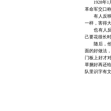
1928年
革命军交口
有人反映，
一样，害得
也有人反映
己要花很长
随后，他在
面的好做法
门板上好才
草捆好再还给
队里识字有文