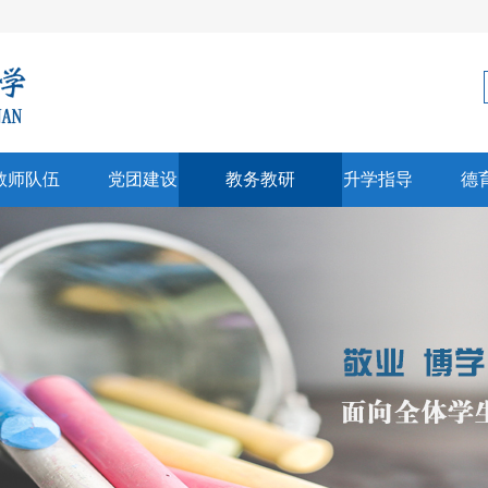
教师队伍
党团建设
教务教研
升学指导
德
科建设
党建
教学科研
生涯规划
师风采
团建
招生信息
心理健康
彰奖励
高考中考
文创研习
升学信息