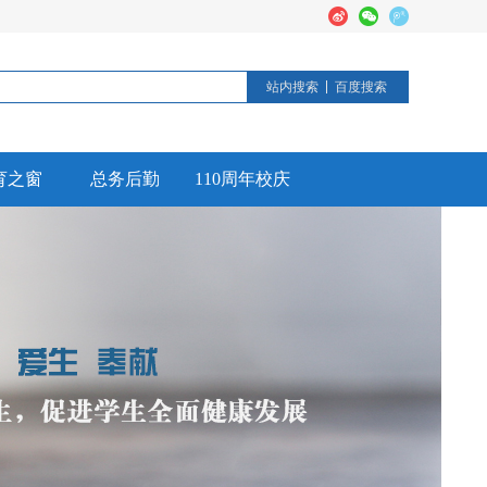
站内搜索
百度搜索
育之窗
总务后勤
110周年校庆
德育活动
后勤工作
校园安全
信息公开