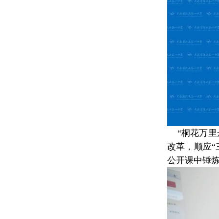
“桐花万里
改革，顺应
公开课中锤炼